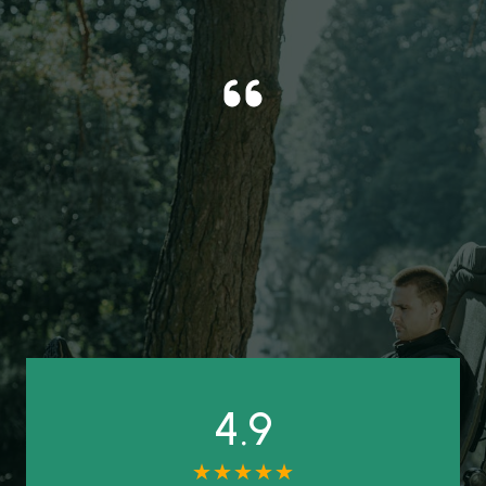
4.9
★
★
★
★
★