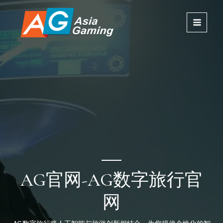
跳
MAIN
至
内
MENU
容
AG官网-AG数字旅行官
网