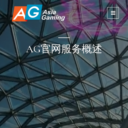
跳
MAIN
至
内
MENU
容
AG官网服务概述