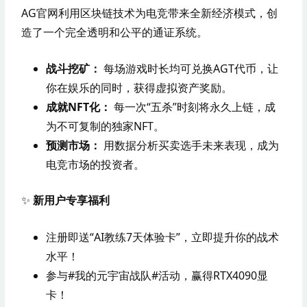
AG官网利用区块链技术为电竞带来全新经济模式，创
造了一个完全透明和公平的通证系统。
战斗挖矿：
每场游戏时长均可兑换AGT代币，让
你在娱乐的同时，获得虚拟资产奖励。
成就NFT化：
每一次“五杀”时刻将永久上链，成
为不可复制的独家NFT。
预测市场：
用数据分析买卖选手未来表现，成为
电竞市场的投资者。
✨
新用户专享福利
注册即送“AI教练7天体验卡”，立即提升你的战术
水平！
参与#我的元宇宙战队#活动，赢得RTX4090显
卡！