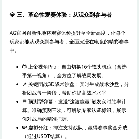
💎 三、革命性观赛体验：从观众到参与者
AG官网创新性地将观赛体验提升至全新高度，让每个
玩家都能从观众到参与者，全面沉浸在电竞的精彩赛事
中。
📺 上帝视角Pro：自由切换16个镜头机位（含选
手第一视角），全方位了解战局发展。
📌 关键团战3D战术沙盘：实时生成战术沙盘，分
析团战每一阶段，帮助你提高战术水平。
💬 预测型弹幕：发送“这波能赢”触发实时胜率计
算。准确预测三次，可解锁专家认证标识，展示
你对战局的精准把握。
💸 虚拟分红：押注支持战队，赢得赛事奖金分成
（通过USDT结算）。