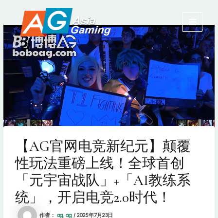
跳
MAIN
至
内
MENU
容
【AG官网电竞新纪元】颠覆
性玩法重磅上线！全球首创
「元宇宙战队」+「AI教练系
统」，开启电竞2.0时代！
作者：
ag, ag
/
2025年7月23日