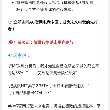
首充赠送电竞外设大礼包（机械键盘+电竞鼠
标），全方位提升你的游戏体验。
👉
立即访问AG官网电竞专区，成为未来电竞的先行
者！
(🔞 年龄验证：仅限18岁以上用户参与)
📢 玩家说：
“用AI教练分析后，我才知道自己在草丛回城的死亡率
高达83%…” —— 艾欧尼亚黄金段位玩家
“把战队NFT卖了2.3ETH，比打比赛赚钱还快！” ——
元宇宙战队队长”CyberX”
🎮 AG官网打造未来电竞，沉浸在极致的虚拟世界，享