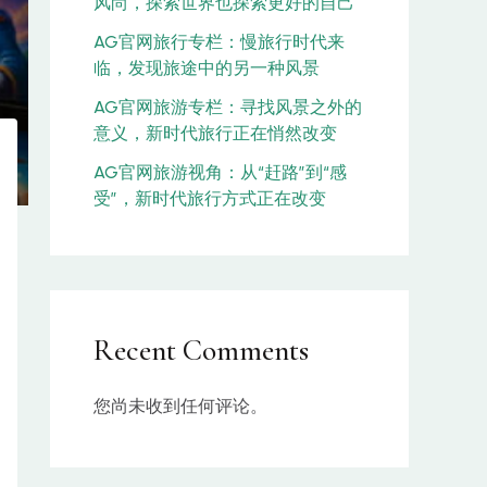
风尚，探索世界也探索更好的自己
AG官网旅行专栏：慢旅行时代来
临，发现旅途中的另一种风景
AG官网旅游专栏：寻找风景之外的
意义，新时代旅行正在悄然改变
AG官网旅游视角：从“赶路”到“感
受”，新时代旅行方式正在改变
Recent Comments
您尚未收到任何评论。