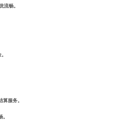
系统流畅。
金。
结算服务。
畅。