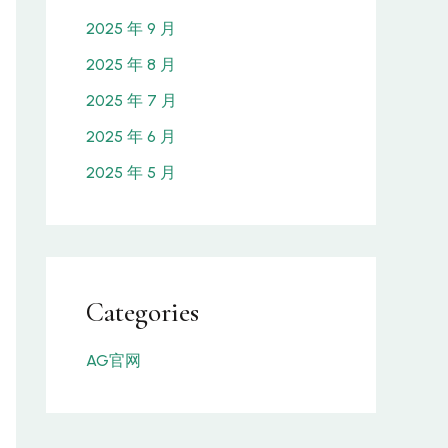
2025 年 9 月
2025 年 8 月
2025 年 7 月
2025 年 6 月
2025 年 5 月
Categories
AG官网