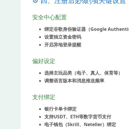
⚙️ 四、注册后必做5项关键设置
安全中心配置
绑定谷歌身份验证器（Google Authentic
设置独立资金密码
开启异地登录提醒
偏好设定
选择主玩品类（电子、真人、体育等）
调整语言版本和消息推送频率
支付绑定
银行卡单卡绑定
支持USDT、ETH等数字货币支付
电子钱包（Skrill、Neteller）绑定