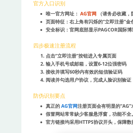
官方入口识别
唯一官方网址：
AG官网
（请务必收藏，
页面特征：右上角有闪烁的“立即注册”金
安全标识：官网底部显示PAGCOR国际
四步极速注册流程
点击“立即注册”按钮进入专属页面
输入手机号或邮箱，设置6-12位强密码
接收并填写60秒内有效的短信验证码
阅读并勾选用户协议，完成人脸识别验证
防伪识别要点
真正的
AG官网
注册页面会有明显的“AG
假冒网站常常缺少客服悬浮窗，功能不全
官方链接均采用HTTPS协议开头，保障