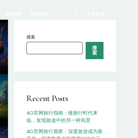
新闻资讯
联系我们
立即探索
搜索
搜
索
Recent Posts
AG官网旅行指南：慢旅行时代来
临，发现旅途中的另一种风景
AG官网旅行观察：深度旅游成为新