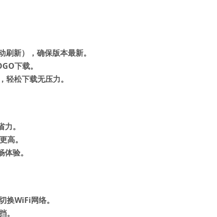
自动刷新），确保版本最新。
OGO下载。
2MB，轻松下载无压力。
省力。
性更高。
畅体验。
换WiFi网络。
挡。