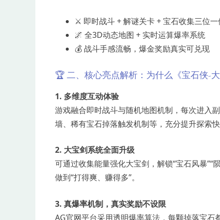
⚔ 即时战斗 + 解谜关卡 + 宝石收集三位一
🌌 全3D动态地图 + 实时运算爆率系统
💰 战斗手感流畅，爆金奖励真实可兑现
🏆 二、核心亮点解析：为什么《宝石侠-
1. 多维度互动体验
游戏融合即时战斗与随机地图机制，每次进入副
墙、稀有宝石掉落触发机制等，充分提升探索快
2. 大宝剑系统全面升级
可通过收集能量强化大宝剑，解锁“宝石风暴”“
做到“打得爽、赚得多”。
3. 真爆率机制，真实奖励不设限
AG官网平台采用透明爆率算法，每颗掉落宝石