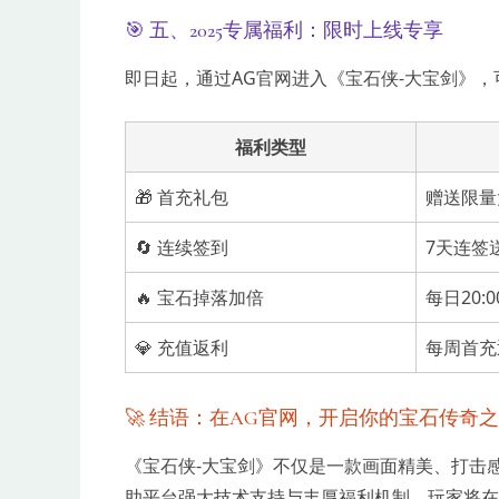
🎯 五、2025专属福利：限时上线专享
即日起，通过AG官网进入《宝石侠-大宝剑》
福利类型
🎁 首充礼包
赠送限量大
🔄 连续签到
7天连签
🔥 宝石掉落加倍
每日20:0
💎 充值返利
每周首充返
🚀 结语：在AG官网，开启你的宝石传奇
《宝石侠-大宝剑》不仅是一款画面精美、打击感
助平台强大技术支持与丰厚福利机制，玩家将在