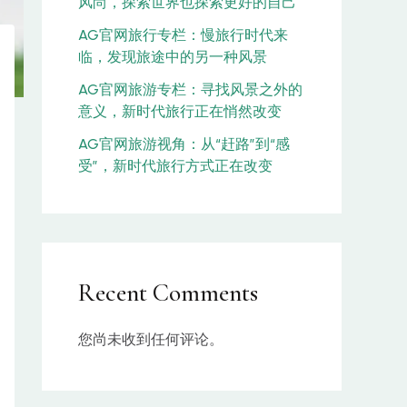
风尚，探索世界也探索更好的自己
AG官网旅行专栏：慢旅行时代来
临，发现旅途中的另一种风景
AG官网旅游专栏：寻找风景之外的
意义，新时代旅行正在悄然改变
AG官网旅游视角：从“赶路”到“感
受”，新时代旅行方式正在改变
Recent Comments
您尚未收到任何评论。