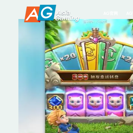
跳
至
AG官网
A
内
容