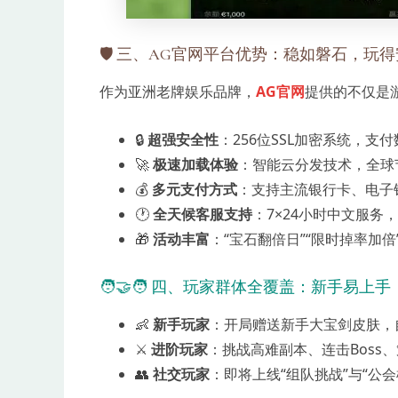
🛡 三、AG官网平台优势：稳如磐石，玩
作为亚洲老牌娱乐品牌，
AG官网
提供的不仅是
🔒
超强安全性
：256位SSL加密系统，支
🚀
极速加载体验
：智能云分发技术，全球
💰
多元支付方式
：支持主流银行卡、电子
🕐
全天候客服支持
：7×24小时中文服务
🎁
活动丰富
：“宝石翻倍日”“限时掉率加
🧑‍🤝‍🧑 四、玩家群体全覆盖：新手易上
👶
新手玩家
：开局赠送新手大宝剑皮肤，
⚔
进阶玩家
：挑战高难副本、连击Boss
👥
社交玩家
：即将上线“组队挑战”与“公