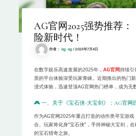
AG官网2025强势推荐
险新时代！
作者：
ag, ag
/
2025年7月4日
在数字娱乐高速发展的2025年，
AG官网
持续引
质的平台体验深受玩家青睐。近期推出的热门新
浸式体验，迅速登顶AG官网热门榜单，成为无
🎮 一、关于《宝石侠-大宝剑》：AG官
作为AG官网2025年重点打造的动作类寻宝游
合。玩家将化身“宝石侠”，手持神秘大宝剑，
的宝石猎奇之旅。