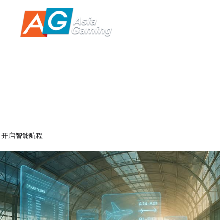
跳
MAIN
至
内
MENU
容
AG官网智能航程中心 · AI导
航与出行重构
开启智能航程