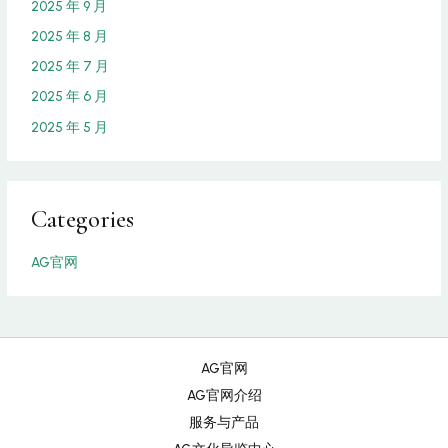
2025 年 9 月
2025 年 8 月
2025 年 7 月
2025 年 6 月
2025 年 5 月
Categories
AG官网
AG官网
AG官网介绍
服务与产品