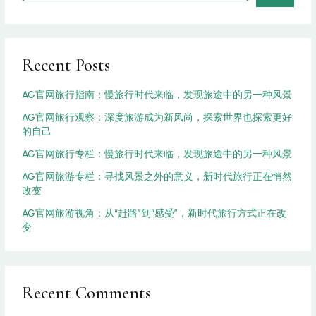
Recent Posts
AG官网旅行指南：慢旅行时代来临，发现旅途中的另一种风景
AG官网旅行观察：深度旅游成为新风尚，探索世界也探索更好
的自己
AG官网旅行专栏：慢旅行时代来临，发现旅途中的另一种风景
AG官网旅游专栏：寻找风景之外的意义，新时代旅行正在悄然
改变
AG官网旅游视角：从“赶路”到“感受”，新时代旅行方式正在改
变
Recent Comments