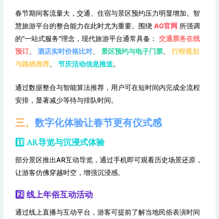
春节期间客流量大，交通、住宿与景区预约压力明显增加。智
慧旅游平台的整合能力在此时尤为重要。围绕
AG官网
所强调
的“一站式服务”理念，现代旅游平台通常具备：
交通票务在线
预订
、
酒店实时价格比对
、
景区预约与电子门票
、
行程规划
与路线推荐
、
节庆活动信息推送
。
通过数据整合与智能算法推荐，用户可在短时间内完成全流程
安排，显著减少等待与排队时间。
三、
数字化体验让春节更有仪式感
1️⃣ AR导览与沉浸式体验
部分景区推出AR互动导览，通过手机即可观看历史场景还原，
让游客仿佛穿越时空，增强沉浸感。
2️⃣ 线上年俗互动活动
通过线上直播与互动平台，游客可提前了解当地民俗表演时间