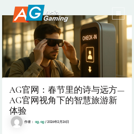
跳
MAIN
至
内
MENU
容
AG官网：春节里的诗与远方—
AG官网视角下的智慧旅游新
体验
作者：
ag, ag
/
2026年2月26日