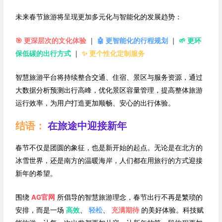
未来春节旅游将呈现更加多元化与智能化的发展趋势：
🎯 更深层次的文化体验
｜
🤖 更智能化的行程规划
｜
🌱 更环
保低碳的出行方式
｜
✨ 更个性化定制服务
智慧旅游平台将持续整合交通、住宿、景区与服务资源，通过
大数据分析预测出行高峰，优化景区容量管理，提高整体旅游
运行效率，为用户打造更加顺畅、安心的出行体验。
结语：
在旅途中迎接新年
春节不仅是团圆的象征，也是新开始的起点。无论是在北方的
冰雪世界，还是南方的温暖海岸，人们都在用旅行的方式迎接
新年的希望。
围绕
AG官网
所倡导的智慧旅游理念，春节出行不再是繁琐的
安排，而是一场
高效
、
轻松
、
充满期待
的美好体验。科技赋