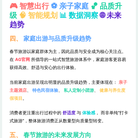
🎮 智慧出行
⚽ 亲子家庭
🏀 品质升
级
🧠 智能规划
📊 数据洞察
🌐 未来
趋势
四、
家庭出游与品质升级趋势
春节旅游以家庭群体为主，因此品质与安全成为核心关注点。
在
AG官网
所倡导的一站式智慧旅游体系中，家庭游客更容易
获得高效、舒适与安心的出行体验。
当前家庭出游呈现出明显的品质升级趋势，主要体现在：
亲子
主题酒店
、
特色民宿体验
、
私人定制小团游
、
健康与养生度
假项目
。
消费者更注重出行过程中的
舒适度
与
体验感
， 而非单纯“打卡
式旅游”，整体旅游消费正从数量型向质量型转变。
五、
春节旅游的未来发展方向