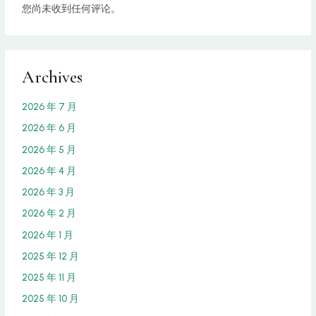
您尚未收到任何评论。
Archives
2026 年 7 月
2026 年 6 月
2026 年 5 月
2026 年 4 月
2026 年 3 月
2026 年 2 月
2026 年 1 月
2025 年 12 月
2025 年 11 月
2025 年 10 月