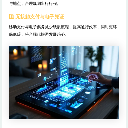
与地点，合理规划出行行程。
3️⃣ 无接触支付与电子凭证
移动支付与电子票务减少纸质流程，提高通行效率，同时更环
保低碳，符合现代旅游发展趋势。