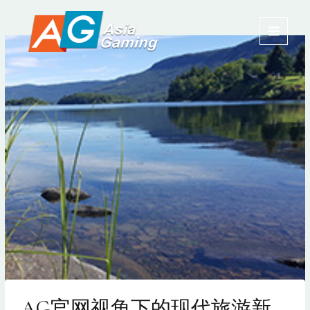
跳
MAIN
至
内
MENU
容
AG官网视角下的现代旅游新