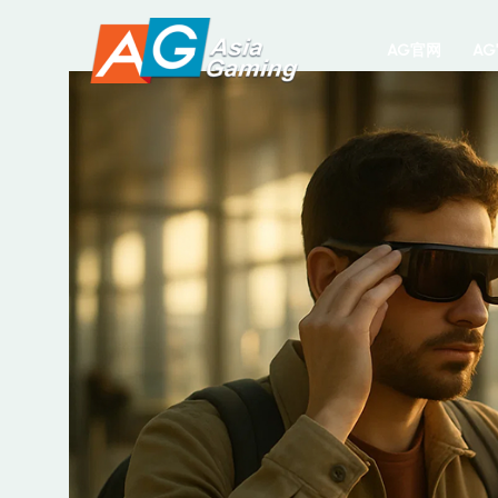
跳
至
AG官网
A
内
容