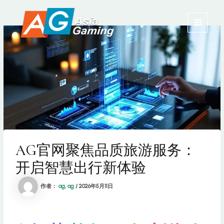
跳
MAIN
至
内
MENU
容
AG官网聚焦品质旅游服务：
开启智慧出行新体验
作者：
ag, ag
/
2026年5月11日