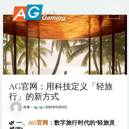
跳
MAIN
至
内
MENU
容
AG官网：用科技定义「轻旅
行」的新方式
作者：
ag, ag
/
2025年10月15日
🌿 一、
AG官网
：数字旅行时代的“轻旅灵